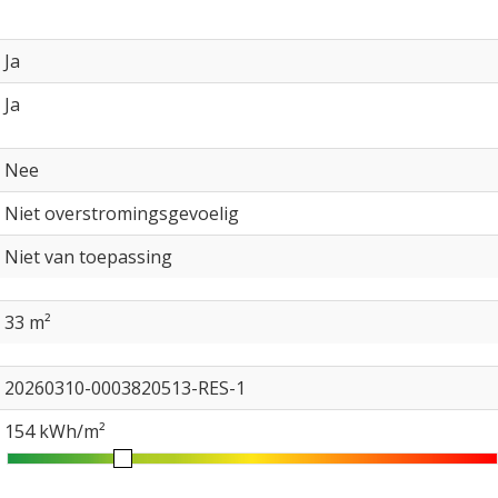
Ja
Ja
Nee
Niet overstromingsgevoelig
Niet van toepassing
33 m²
20260310-0003820513-RES-1
154 kWh/m²