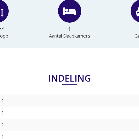
m²
1
 opp.
Aantal Slaapkamers
G
INDELING
1
1
1
1