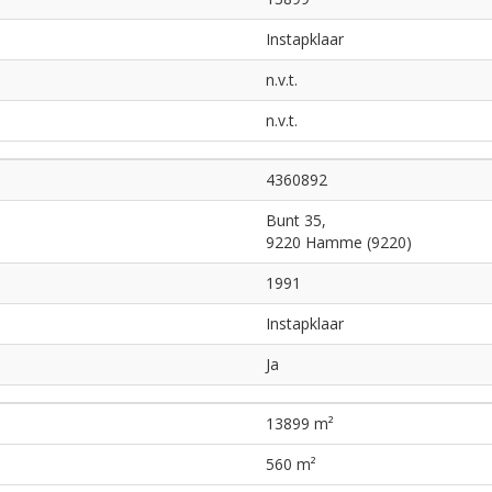
Instapklaar
n.v.t.
n.v.t.
4360892
Bunt 35,
9220 Hamme (9220)
1991
Instapklaar
Ja
13899 m²
560 m²